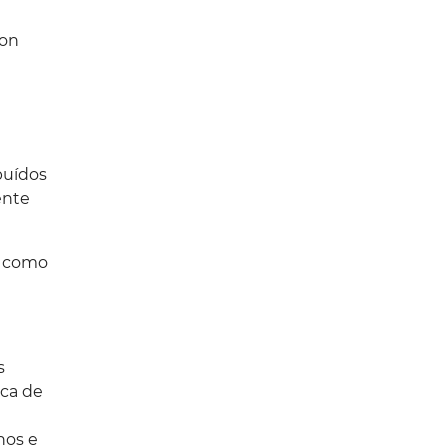
 on
ibuídos
ente
o como
s
oca de
hos e