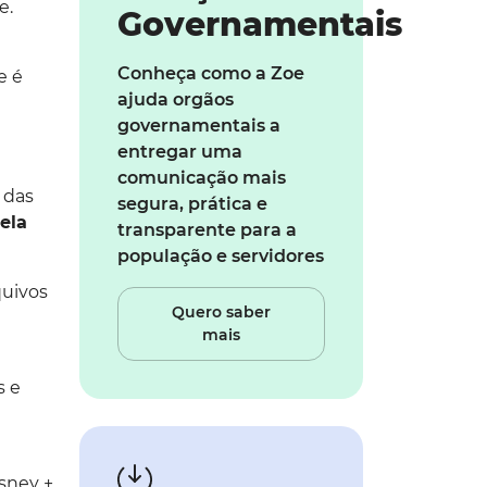
e.
Governamentais
Conheça como a Zoe
e é
ajuda orgãos
governamentais a
entregar uma
comunicação mais
 das
segura, prática e
ela
transparente para a
população e servidores
quivos
Quero saber
mais
s e
isney +