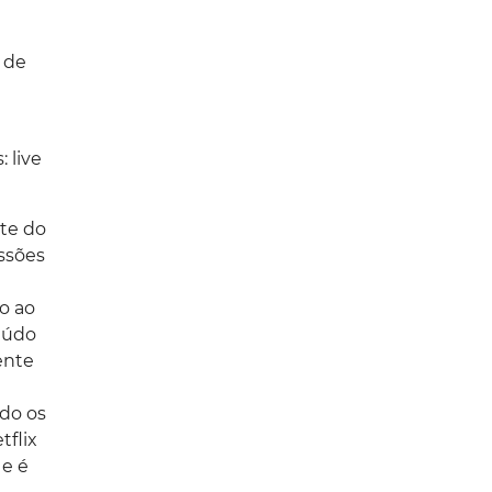
 de
 live
nte do
ssões
o ao
eúdo
ente
ndo os
tflix
 e é