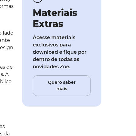
formas
Materiais
Extras
o fado
Acesse materiais
ente
exclusivos para
esign,
download e fique por
dentro de todas as
novidades Zoe.
as de
s. A
blico
Quero saber
mais
as
s da