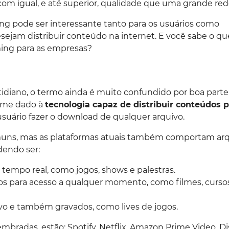
 com igual, e até superior, qualidade que uma grande red
ng pode ser interessante tanto para os usuários como
jam distribuir conteúdo na internet. E você sabe o qu
ming para as empresas?
idiano, o termo ainda é muito confundido por boa parte
nome dado à
tecnologia capaz de distribuir conteúdos p
suário fazer o download de qualquer arquivo.
omuns, mas as plataformas atuais também comportam ar
dendo ser:
tempo real, como jogos, shows e palestras.
dos para acesso a qualquer momento, como filmes, curso
ivo e também gravados, como lives de jogos.
mbradas, estão: Spotify, Netflix, Amazon Prime Video, D