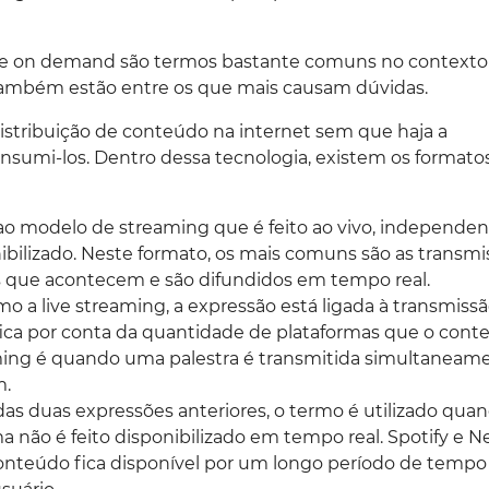
e on demand são termos bastante comuns no contexto
 também estão entre os que mais causam dúvidas.
distribuição de conteúdo na internet sem que haja a
nsumi-los. Dentro dessa tecnologia, existem os formatos:
 ao modelo de streaming que é feito ao vivo, independe
bilizado. Neste formato, os mais comuns são as transmi
s que acontecem e são difundidos em tempo real.
o a live streaming, a expressão está ligada à transmissã
fica por conta da quantidade de plataformas que o cont
ing é quando uma palestra é transmitida simultaneam
m.
 das duas expressões anteriores, o termo é utilizado qua
 não é feito disponibilizado em tempo real. Spotify e Ne
onteúdo fica disponível por um longo período de tempo