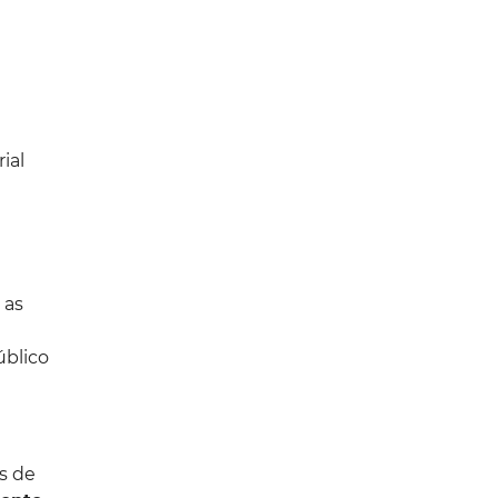
ial
 as
úblico
s de