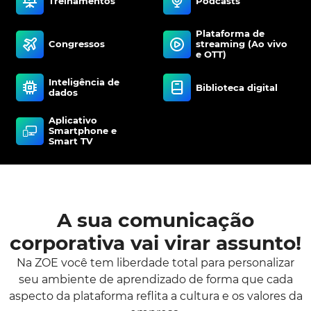
Treinamentos
Podcasts
Plataforma de
Congressos
streaming (Ao vivo
e OTT)
Inteligência de
Biblioteca digital
dados
Aplicativo
Smartphone e
Smart TV
A sua comunicação
corporativa vai virar assunto!
Na ZOE você tem liberdade total para personalizar
seu ambiente de aprendizado de forma que cada
aspecto da plataforma reflita a cultura e os valores da