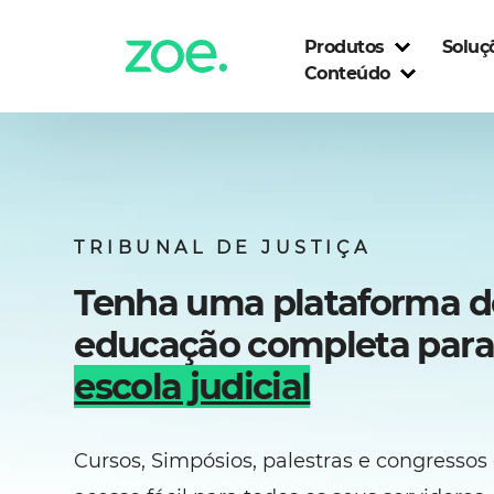
Skip
to
Produtos
Soluç
content
Conteúdo
TRIBUNAL DE JUSTIÇA
Tenha uma plataforma d
educação completa para
escola judicial
Cursos, Simpósios, palestras e congresso