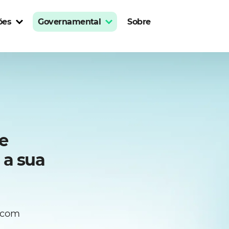
ões
Governamental
Sobre
e
 a sua
s com