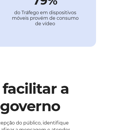
79%
do Tráfego em dispositivos
móveis provém de consumo
de vídeo
acilitar a
 governo
pção do público, identifique
ra afinar a mensagem e atender