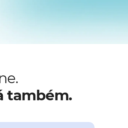
ne.
lá também.