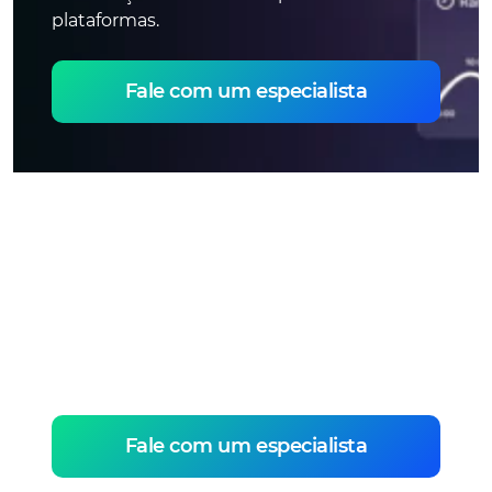
plataformas.
Fale com um especialista
Entenda de onde
vem os acessos
Descubra quais dispositivos são mais
utilizados para acessar a plataforma e
otimize a distribuição dos conteúdos.
Fale com um especialista