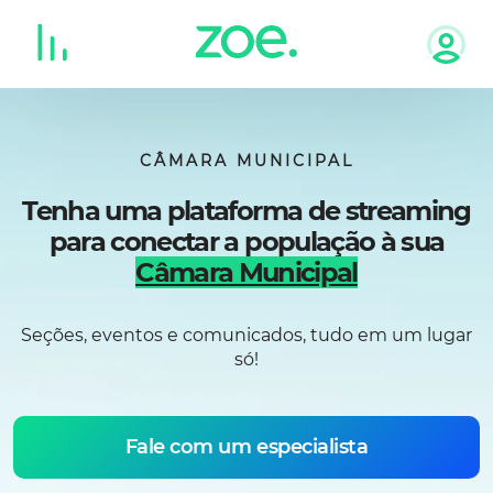
Skip
to
content
CÂMARA MUNICIPAL
Tenha uma plataforma de streaming
para conectar a população à sua
Câmara Municipal
Seções, eventos e comunicados, tudo em um lugar
só!
Fale com um especialista