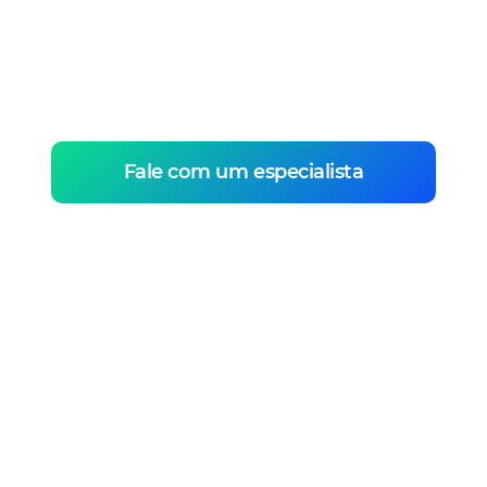
usuários
Todas as informações pessoais e sensíveis
são protegidas 100% de acordo com a LGPD.
Fale com um especialista
Saiba TUDO que o
usuário faz na
plataforma
Desde minutos assistidos, até local de
acesso, tenha acesso a todas as