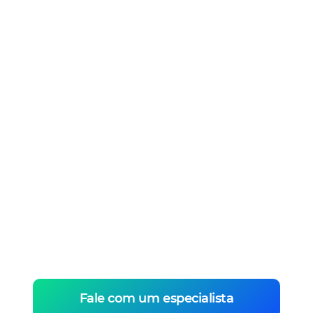
Tenha mais
engajamento com
uma plataforma
Zoe!
Engajamento em tempo real com recursos
de chat ao vivo, enquetes e
mais.Experiência mais imersiva e sem
travamentos, onde quer que o usuário
esteja
Fale com um especialista