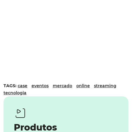
TAGS:
case
eventos
mercado
online
streaming
tecnologia
Produtos